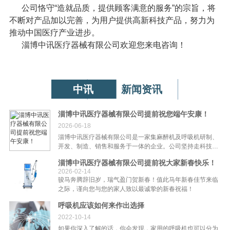
公司恪守“造就品质，提供顾客满意的服务”的宗旨，将
不断对产品加以完善，为用户提供高新科技产品，努力为
推动中国医疗产业进步。
淄博中讯医疗器械有限公司欢迎您来电咨询！
中讯
新闻资讯
淄博中讯医疗器械有限公司提前祝您端午安康！
2026-06-18
淄博中讯医疗器械有限公司是一家集麻醉机及呼吸机研制、
开发、制造、销售和服务于一体的企业。公司坚持走科技兴
业之路，不断改进创新，以提高其内在品质。
淄博中讯医疗器械有限公司提前祝大家新春快乐！
2026-02-14
骏马奔腾辞旧岁，瑞气盈门贺新春！值此马年新春佳节来临
之际，谨向您与您的家人致以最诚挚的新春祝福！
呼吸机应该如何来作出选择
2022-10-14
如果你深入了解的话，你会发现，家用的呼吸机也可以分为