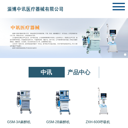
中讯
产品中心
GSM-3A麻醉机
GSM-2B麻醉机
ZXH-600呼吸机