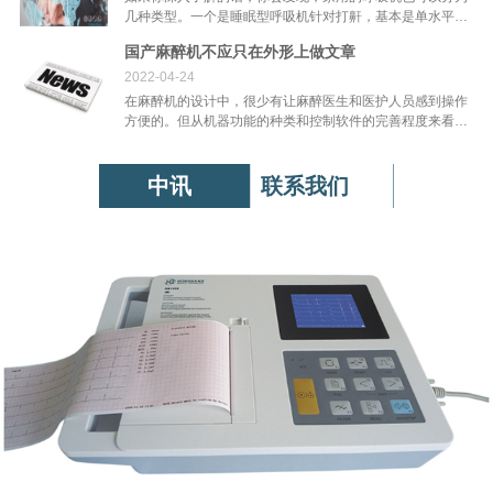
几种类型。一个是睡眠型呼吸机针对打鼾，基本是单水平，
另一个是呼吸机针对COPD。这些类型的呼吸机通常是两级
国产麻醉机不应只在外形上做文章
模型。
2022-04-24
在麻醉机的设计中，很少有让麻醉医生和医护人员感到操作
方便的。但从机器功能的种类和控制软件的完善程度来看，
比国产麻醉机品牌要好得多。 国产麻醉机品牌的R&D和生产
历史也在20年左右。但随着市场竞争和国内技术的进步，大
多数国产麻醉机厂商并没有在设备的功能上有质的改变，而
中讯
联系我们
是在外观上大做文章。在外表上追求高大宽，却忽略了为什
么要做高大宽。